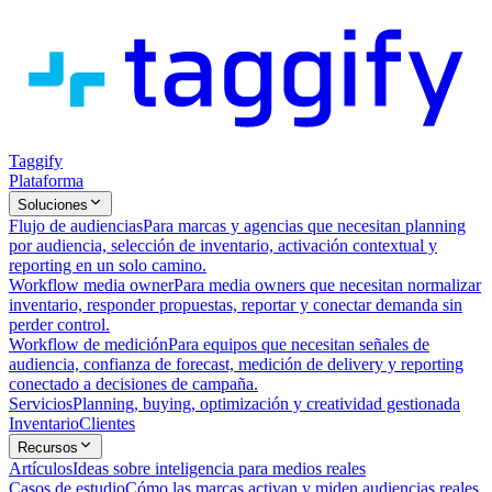
Taggify
Plataforma
Soluciones
Flujo de audiencias
Para marcas y agencias que necesitan planning
por audiencia, selección de inventario, activación contextual y
reporting en un solo camino.
Workflow media owner
Para media owners que necesitan normalizar
inventario, responder propuestas, reportar y conectar demanda sin
perder control.
Workflow de medición
Para equipos que necesitan señales de
audiencia, confianza de forecast, medición de delivery y reporting
conectado a decisiones de campaña.
Servicios
Planning, buying, optimización y creatividad gestionada
Inventario
Clientes
Recursos
Artículos
Ideas sobre inteligencia para medios reales
Casos de estudio
Cómo las marcas activan y miden audiencias reales